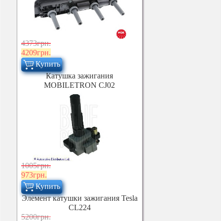
4373грн.
4209грн.
Купить
Катушка зажигания
MOBILETRON CJ02
1005грн.
973грн.
Купить
Элемент катушки зажигания Tesla
CL224
5200грн.