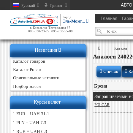
АВТО
Русский
Гривня
Город
Главная
Гара
Эль-Монт...
г. Ковель ул. Театральная 37
098-630-23-22, 095-738-55-88
Каталог
Навигация
Аналоги 24022
Каталог товаров
Каталог Polcar
Список
К
Оригинальные каталоги
Бренд
Подбор масел
Запрашиваемый н
Курсы валют
POLCAR
1 EUR = UAH 31.1
1 PLN = UAH 7.3
1 RUB = UAH 0.3