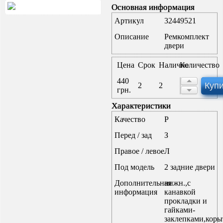
Основная информация
Артикул
32449521
Описание
Ремкомплект
двери
Цена
Срок
Наличие
Количество
440
Купи
2
2
грн.
Характеристики
Качество
P
Перед / зад
З
Правое / левое
Л
Под модель
2 задние двери
Дополнительная
нижн.,с
информация
канавкой
прокладки и
гайками-
заклепками,коры