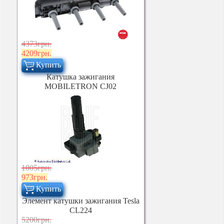
4373грн.
4209грн.
Купить
Катушка зажигания
MOBILETRON CJ02
1005грн.
973грн.
Купить
Элемент катушки зажигания Tesla
CL224
5200грн.