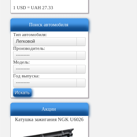
1 USD = UAH 27.33
Поиск автомобиля
Тип автомобиля:
Легковой
Производитель:
---------
Модель:
---------
Год выпуска:
---------
Искать
Акции
Катушка зажигания NGK U6026