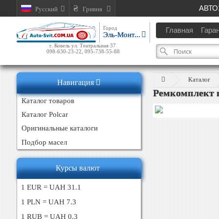
АВТО
Русский
Гривня
Город
Главная
Гара
Эль-Монт...
г. Ковель ул. Театральная 37
098-630-23-22, 095-738-55-88
Каталог
Навигация
Ремкомплект п
Каталог товаров
Каталог Polcar
Оригинальные каталоги
Подбор масел
Курсы валют
1 EUR = UAH 31.1
1 PLN = UAH 7.3
1 RUB = UAH 0.3