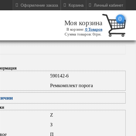
Оформление заказа
Корзина
Личный кабинет
0
Моя корзина
В корзине:
0
Товаров
Сумма товаров:
0грн.
формация
590142-6
Ремкомплект порога
личии
ки
Z
З
евое
П