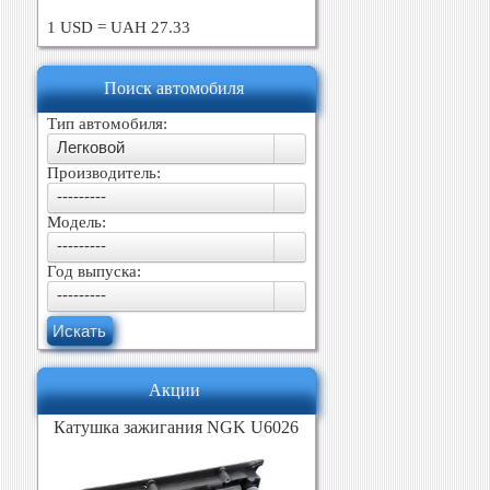
1 USD = UAH 27.33
Поиск автомобиля
Тип автомобиля:
Легковой
Производитель:
---------
Модель:
---------
Год выпуска:
---------
Искать
Акции
Катушка зажигания NGK U6026