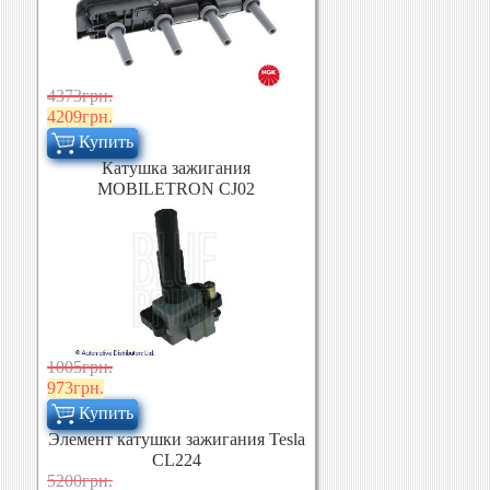
4373грн.
4209грн.
Купить
Катушка зажигания
MOBILETRON CJ02
1005грн.
973грн.
Купить
Элемент катушки зажигания Tesla
CL224
5200грн.