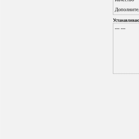
Дополните
Устанавливаю
--- ---