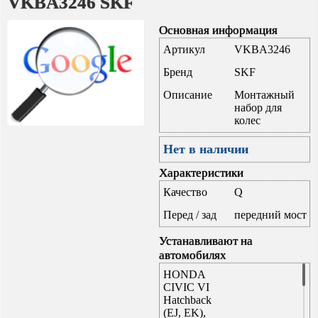
VKBA3246 SKF
Основная информация
Артикул
VKBA3246
Бренд
SKF
Описание
Монтажный
набор для
колес
Нет в наличии
Характеристики
Качество
Q
Перед / зад
передний мост
Устанавливают на
автомобилях
HONDA
CIVIC VI
Hatchback
(EJ, EK),