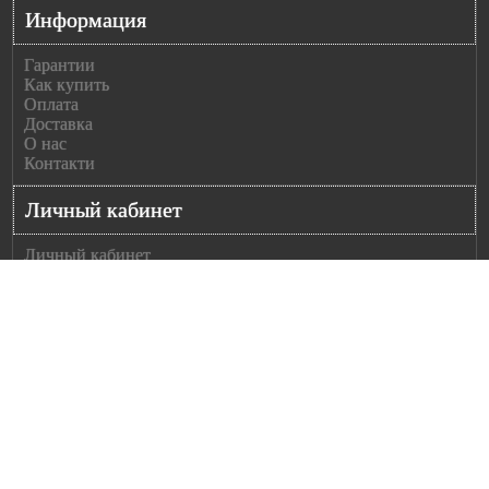
Информация
HONDA
CIVIC VII
Гарантии
Hatchback
Как купить
(EU, EP,
Оплата
EV), 03.99-
Доставка
02.06
О нас
Контакти
HONDA
CIVIC VII
седан (ES),
Личный кабинет
12.00-04.06
Личный кабинет
HONDA
История заказов
HR-V (GH),
Сообщить оплату
03.99-
Рассылка
Моя корзина
Оформление заказ
Дополнительно
Каталог Polcar