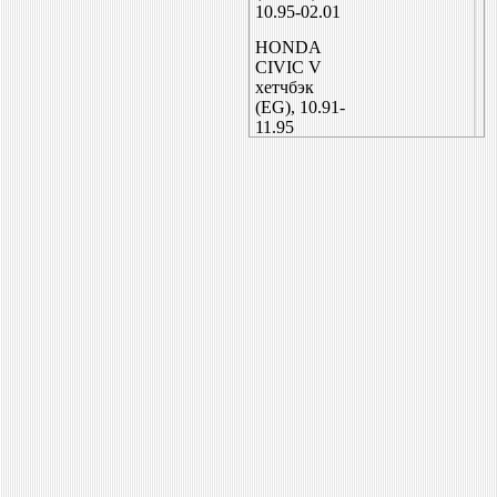
10.95-02.01
HONDA
CIVIC V
хетчбэк
(EG), 10.91-
11.95
HONDA
CIVIC VI
Fastback
(MA, MB),
09.94-02.01
HONDA
CIVIC V
coupe (EJ),
08.93-03.96
HONDA
CRX III
(EH, EG),
03.92-12.98
HONDA
CIVIC VI