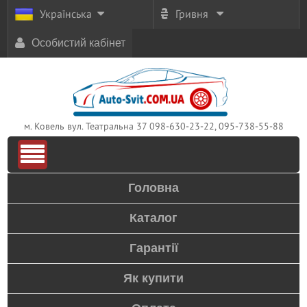
Українська
Гривня
Особистий кабінет
м. Ковель вул. Театральна 37
098-630-23-22, 095-738-55-88
Головна
Каталог
Гарантії
Як купити