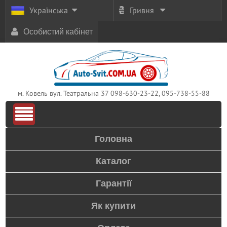
Українська
Гривня
Особистий кабінет
м. Ковель вул. Театральна 37
098-630-23-22, 095-738-55-88
Головна
Каталог
Гарантії
Як купити