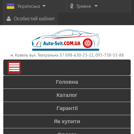
Українська
Гривня
Особистий кабінет
м. Ковель вул. Театральна 37
098-630-23-22, 095-738-55-88
Головна
Каталог
Гарантії
Як купити