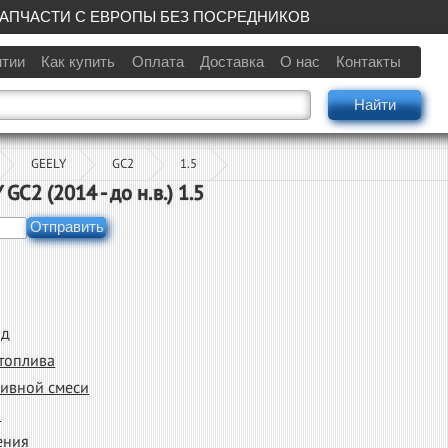
АПЧАСТИ С ЕВРОПЫ БЕЗ ПОСРЕДНИКОВ
нтии
Как купить
Оплата
Доставка
О нас
Контакты
Найти
GEELY
GC2
1.5
GC2 (2014 - до н.в.) 1.5
Отправить
од
топлива
ливной смеси
а
ения