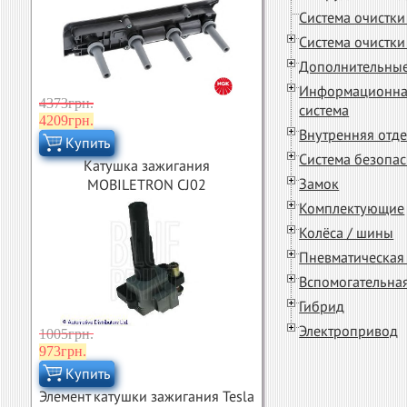
Система очистки
Система очистки
Дополнительные
Информационна
4373грн.
система
4209грн.
Внутренняя отд
Купить
Система безопас
Катушка зажигания
Замок
MOBILETRON CJ02
Комплектующие
Колёса / шины
Пневматическая
Вспомогательная
Гибрид
Электропривод
1005грн.
973грн.
Купить
Элемент катушки зажигания Tesla