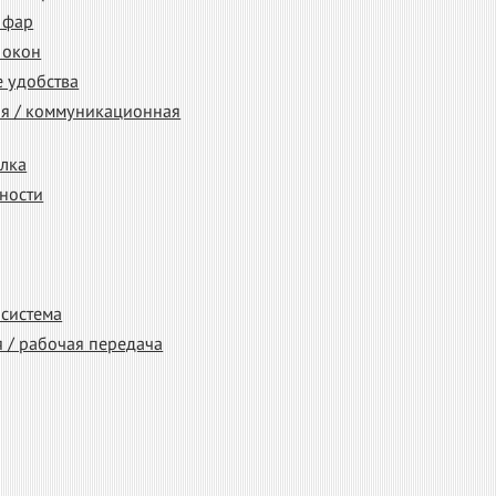
 фар
 окон
 удобства
я / коммуникационная
елка
ности
 система
 / рабочая передача