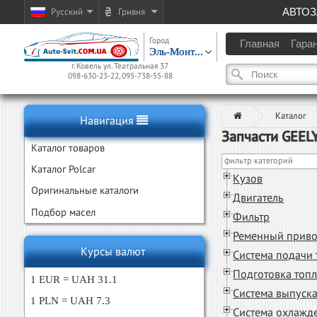
Русский
Гривня
АВТОЗ
Город
Главная
Гара
Эль-Монт...
г. Ковель ул. Театральная 37
098-630-23-22, 095-738-55-88
Каталог
Навигация
Запчасти GEELY 
Каталог товаров
Каталог Polcar
Кузов
Оригинальные каталоги
Двигатель
Подбор масел
Фильтр
Ременный прив
Курсы валют
Система подачи 
Подготовка топ
1 EUR = UAH 31.1
Система выпуск
1 PLN = UAH 7.3
Система охлажд