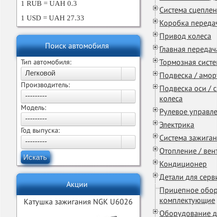
1 RUB = UAH 0.3
Система сцеплен
1 USD = UAH 27.33
Коробка переда
Привод колеса
Поиск автомобиля
Главная передач
Тормозная сист
Тип автомобиля:
Легковой
Подвеска / амор
Производитель:
Подвеска оси / 
---------
колеса
Модель:
Рулевое управл
---------
Электрика
Год выпуска:
Система зажиган
---------
Отопление / вен
Искать
Кондиционер
Детали для серви
Акции
Прицепное обор
комплектующие
Катушка зажигания NGK U6026
Оборудование д