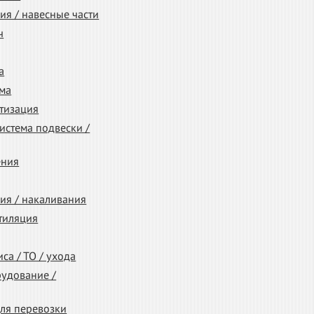
ия / навесные части
ч
а
ема
тизация
система подвески /
ения
ия / накаливания
тиляция
са / ТО / ухода
удование /
ля перевозки