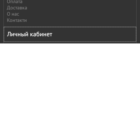
Оплата
Доставка
О нас
Контакти
Личный кабинет
Личный кабинет
История заказов
Сообщить оплату
Рассылка
Моя корзина
Оформление заказ
Дополнительно
Каталог Polcar
Партнерам