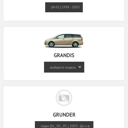
(JK-01) 1998 - 2003
GRANDIS
выберите модель
GRUNDER
седан (DJ_, ED_, EF_) 2003 - До н.в.