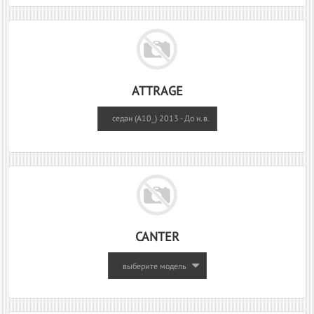
ATTRAGE
седан (A10_) 2013 - До н.в.
CANTER
выберите модель