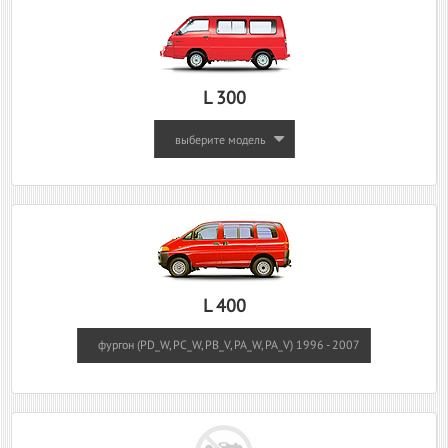
L 300
выберите модель
L 400
фургон (PD_W, PC_W, PB_V, PA_W, PA_V) 1996 - 2007