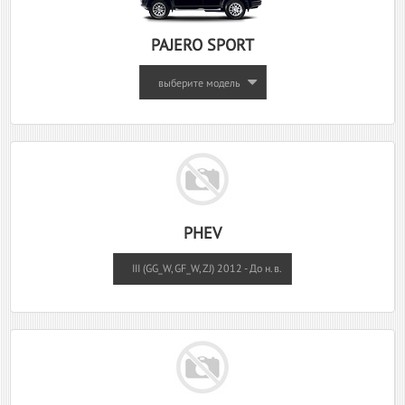
PAJERO SPORT
выберите модель
PHEV
III (GG_W, GF_W, ZJ) 2012 - До н.в.