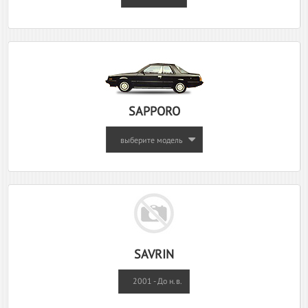
SAPPORO
выберите модель
SAVRIN
2001 - До н.в.