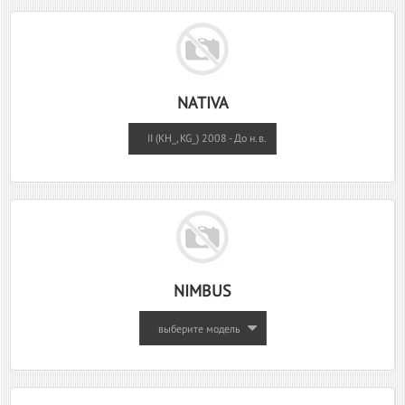
NATIVA
II (KH_, KG_) 2008 - До н.в.
NIMBUS
выберите модель