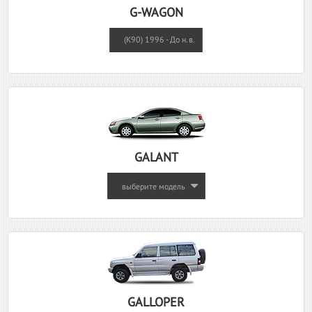
G-WAGON
(K90) 1996 - До н.в.
GALANT
выберите модель
GALLOPER