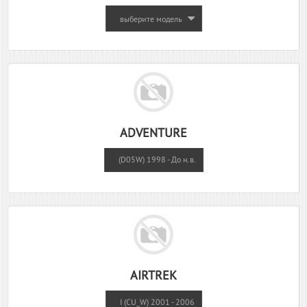
выберите модель
ADVENTURE
(D05W) 1998 - До н.в.
AIRTREK
I (CU_W) 2001 - 2006