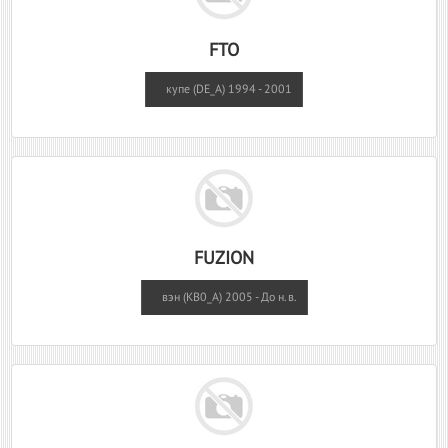
FTO
купе (DE_A) 1994 - 2001
FUZION
вэн (KB0_A) 2005 - До н.в.