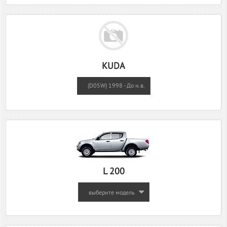
KUDA
(D05W) 1998 - До н.в.
L 200
выберите модель