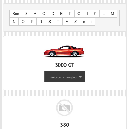
Все
3
A
C
D
E
F
G
I
K
L
M
N
O
P
R
S
T
V
Z
e
i
3000 GT
выберите модель
380