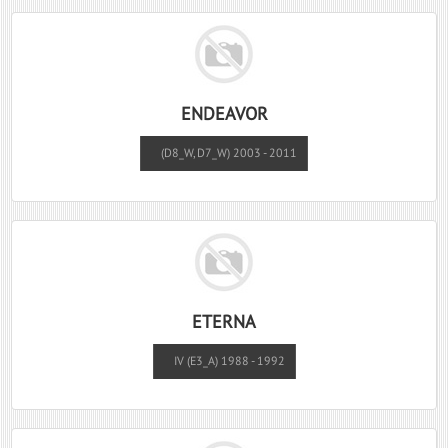
ENDEAVOR
(D8_W, D7_W) 2003 - 2011
ETERNA
IV (E3_A) 1988 - 1992