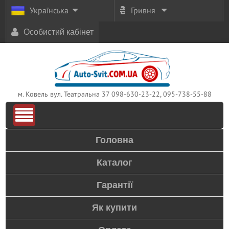
Українська
Гривня
Особистий кабінет
м. Ковель вул. Театральна 37
098-630-23-22, 095-738-55-88
Головна
Каталог
Гарантії
Як купити