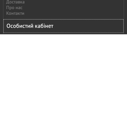
Доставка
Про нас
Контакти
Особистий кабінет
Особистий кабінет
Історія замовлень
Повідомити оплату
E-Mail розсилка
Мій кошик
Оформити замовлення
Додатково
Каталог Polcar
Партнерам
Підписка